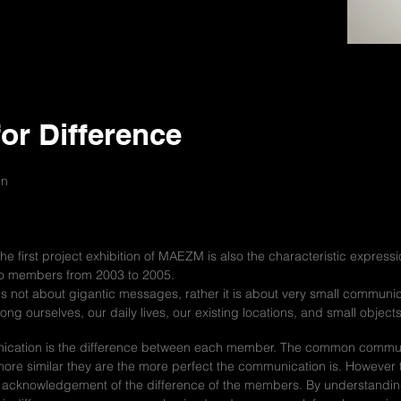
moo
or Difference
in
e first project exhibition of MAEZM is also the characteristic expressio
two members from 2003 to 2005.
s not about gigantic messages, rather it is about very small communi
ourselves, our daily lives, our existing locations, and small objects
ication is the difference between each member. The common communi
he more similar they are the more perfect the communication is. Howev
e acknowledgement of the difference of the members. By understand