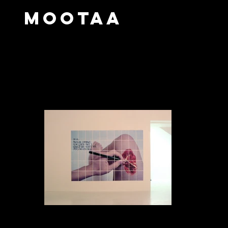
mootaa
mootaa-private domain-004