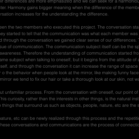
their differences are more emphasized and we can seek for a harmoni
er. Harmony gains bigger meaning when the difference of the member
sation increases for the understanding the difference.
ween the two members who executed this project. The conversation star
y started to tell that the communication was what each member was 
d through the conversation we gained clear sense of our differences. 
issue of communication. The communication subject itself can be the 
 of awareness. Therefore the understanding of communication started fr
ame subject when talking to oneself, but it begins from the attitude of a
self, and through the conversation it can increase the range of space t
ar o the behavior when people look at the mirror, like making funny fa
rror we tend to fix our hair or take a thorough look at our skin, not wa
 unfamiliar process. From the conversation with oneself, our point of v
s curiosity, rather than the interests in other things, is the natural ins
he things that surround us such as objects, people, nature, etc are the
nature, etc can be newly realized through this process and the repetit
 These conversations and communications are the process of connecti