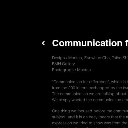
Communication f
Design / Mootaa, Eunwhan Cho, Taiho Sh
BMH Gallery
Photograph / Mootaa
“Communication for difference", which is th
from the 200 letters exchanged by the 
The communication we are talking about i
We simply wanted the communication among 
One thing we focused before the commun
subject, and it is an easy theory that t
expression we tried to show was from th