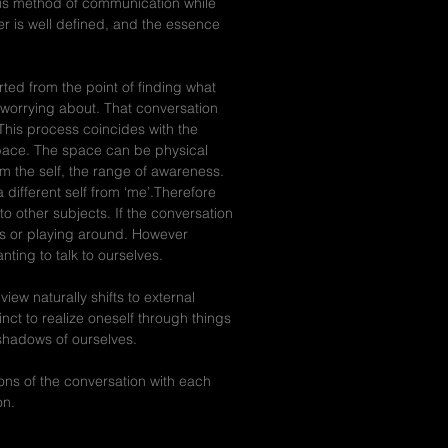
ous method of communication while
 is well defined, and the essence
ted from the point of finding what
worrying about. That conversation
This process coincides with the
space. The space can be physical
om the self, the range of awareness.
 different self from ‘me’.Therefore
o other subjects. If the conversation
ces or playing around. However
nting to talk to ourselves.
iew naturally shifts to external
tinct to realize oneself through things
 shadows of ourselves.
ions of the conversation with each
on.